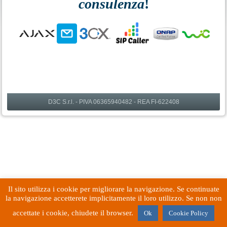
consulenza
!
D3C S.r.l. - PIVA 06365940482 - REA FI-622408
Il sito utilizza i cookie per migliorare la navigazione. Se continuate
la navigazione accetterete implicitamente il loro utilizzo. Se non non
accettate i cookie, chiudete il browser.
Ok
Cookie Policy